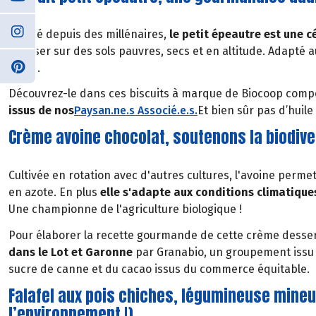
Cultivé depuis des millénaires,
le petit épeautre est une c
pousser sur des sols pauvres, secs et en altitude. Adapté au
azote.
Découvrez-le dans ces biscuits à marque de Biocoop compo
issus de nos
Paysan.ne.s Associé.e.s
.
Et bien sûr pas d’huil
Crème avoine chocolat, soutenons la biodiver
Cultivée en rotation avec d'autres cultures, l'avoine perm
en azote. En plus
elle s'adapte aux conditions climatiques
Une championne de l'agriculture biologique !
Pour élaborer la recette gourmande de cette crème dessert
dans le Lot et Garonne
par Granabio, un groupement issu 
sucre de canne et du cacao issus du commerce équitable.
Falafel aux pois chiches, légumineuse mineu
l’environnement !)