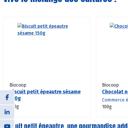
Biocoop
Biocoop
Biscuit petit épeautre sésame
Chocolat n
150g
Commerce é
150g
100g
Biscuit petit épeautre, une gourmandise add