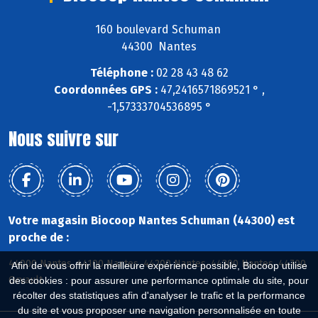
160 boulevard Schuman
44300 Nantes
Téléphone :
02 28 43 48 62
Coordonnées GPS :
47,2416571869521 ° ,
-1,57333704536895 °
Nous suivre sur
Votre magasin Biocoop Nantes Schuman (44300) est
proche de :
44000 Nantes, 44100 Nantes, 44200 Nantes, 44300 Nantes, 44700
Afin de vous offrir la meilleure expérience possible, Biocoop utilise
Orvault
des cookies : pour assurer une performance optimale du site, pour
récolter des statistiques afin d'analyser le trafic et la performance
du site et vous proposer une navigation personnalisée en toute