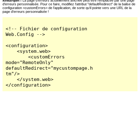
Remarques :
La page d'erreurs actuellement affichée peut être remplacée par une page
d'erreurs personnalisée. Pour ce faire, modifiez l'attribut "defaultRedirect" de la balise de
configuration <customErrors> de l'application, de sorte qu'il pointe vers une URL de la
page d'erreurs personnalisée !
<!-- Fichier de configuration 
Web.Config -->

<configuration>

    <system.web>

        <customErrors 
mode="RemoteOnly" 
defaultRedirect="mycustompage.h
tm"/>

    </system.web>

</configuration>