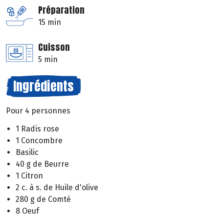
Préparation
15 min
Cuisson
5 min
Ingrédients
Pour 4 personnes
1 Radis rose
1 Concombre
Basilic
40 g de Beurre
1 Citron
2 c. à s. de Huile d'olive
280 g de Comté
8 Oeuf