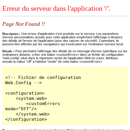
Erreur du serveur dans l'application '/'.
Page Not Found !!
Description :
Une erreur d'application s'est produite sur le serveur. Les paramètres
d'erreur personnalisés actuels pour cette application empêchent l'affichage à distance
des détails de l'erreur de l'application (pour des raisons de sécurité). Cependant, ils
peuvent être affichés par les navigateurs qui s'exécutent sur l'ordinateur serveur local.
Détails =
Pour permettre l'affichage des détails de ce message d'erreur spécifique sur les
ordinateurs distants, créez une balise <customErrors> dans un fichier de configuration
"web.config" situé dans le répertoire racine de l'application Web en cours. Attribuez
ensuite la valeur "off" à l'attribut "mode" de cette balise <customErrors>.
<!-- Fichier de configuration 
Web.Config -->

<configuration>

    <system.web>

        <customErrors 
mode="Off"/>

    </system.web>

</configuration>