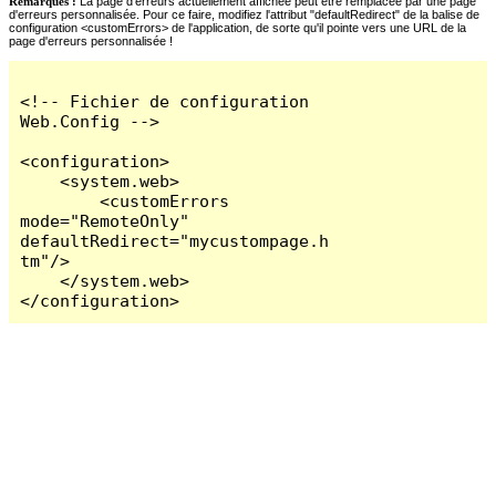
Remarques :
La page d'erreurs actuellement affichée peut être remplacée par une page
d'erreurs personnalisée. Pour ce faire, modifiez l'attribut "defaultRedirect" de la balise de
configuration <customErrors> de l'application, de sorte qu'il pointe vers une URL de la
page d'erreurs personnalisée !
<!-- Fichier de configuration 
Web.Config -->

<configuration>

    <system.web>

        <customErrors 
mode="RemoteOnly" 
defaultRedirect="mycustompage.h
tm"/>

    </system.web>

</configuration>