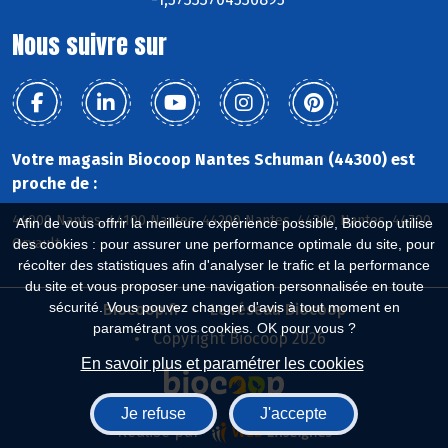
Nous suivre sur
Votre magasin Biocoop Nantes Schuman (44300) est
proche de :
44000 Nantes, 44100 Nantes, 44200 Nantes, 44300 Nantes, 44700
Afin de vous offrir la meilleure expérience possible, Biocoop utilise
Orvault
des cookies : pour assurer une performance optimale du site, pour
récolter des statistiques afin d'analyser le trafic et la performance
du site et vous proposer une navigation personnalisée en toute
sécurité. Vous pouvez changer d'avis à tout moment en
Biocoop.fr
Le réseau Biocoop
paramétrant vos cookies. OK pour vous ?
Copyright Biocoop 2026
En savoir plus et paramétrer les cookies
Je refuse
J'accepte
Réalisé par