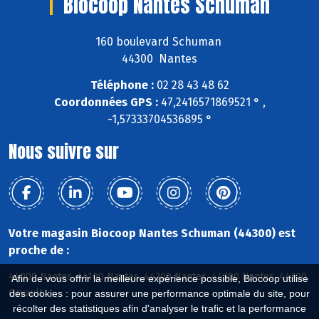
Biocoop Nantes Schuman
160 boulevard Schuman
44300 Nantes
Téléphone :
02 28 43 48 62
Coordonnées GPS :
47,2416571869521 ° ,
-1,57333704536895 °
Nous suivre sur
Votre magasin Biocoop Nantes Schuman (44300) est
proche de :
44000 Nantes, 44100 Nantes, 44200 Nantes, 44300 Nantes, 44700
Afin de vous offrir la meilleure expérience possible, Biocoop utilise
Orvault
des cookies : pour assurer une performance optimale du site, pour
récolter des statistiques afin d'analyser le trafic et la performance