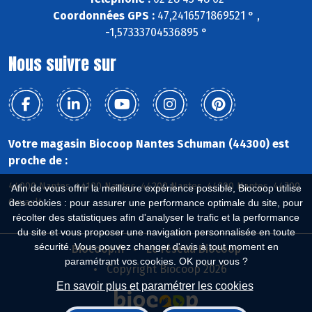
Coordonnées GPS :
47,2416571869521 ° ,
-1,57333704536895 °
Nous suivre sur
Votre magasin Biocoop Nantes Schuman (44300) est
proche de :
44000 Nantes, 44100 Nantes, 44200 Nantes, 44300 Nantes, 44700
Afin de vous offrir la meilleure expérience possible, Biocoop utilise
Orvault
des cookies : pour assurer une performance optimale du site, pour
récolter des statistiques afin d'analyser le trafic et la performance
du site et vous proposer une navigation personnalisée en toute
sécurité. Vous pouvez changer d'avis à tout moment en
Biocoop.fr
Le réseau Biocoop
paramétrant vos cookies. OK pour vous ?
Copyright Biocoop 2026
En savoir plus et paramétrer les cookies