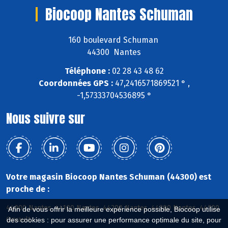
Biocoop Nantes Schuman
160 boulevard Schuman
44300 Nantes
Téléphone :
02 28 43 48 62
Coordonnées GPS :
47,2416571869521 ° ,
-1,57333704536895 °
Nous suivre sur
Votre magasin Biocoop Nantes Schuman (44300) est
proche de :
44000 Nantes, 44100 Nantes, 44200 Nantes, 44300 Nantes, 44700
Afin de vous offrir la meilleure expérience possible, Biocoop utilise
Orvault
des cookies : pour assurer une performance optimale du site, pour