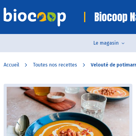
Biocoop 
Le magasin
Accueil
Toutes nos recettes
Velouté de potimarro