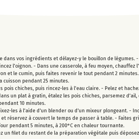
e dans vos ingrédients et délayez-y le bouillon de légumes. -
cez l'oignon. - Dans une casserole, à feu moyen, chauffez l'h
n et le cumin, puis faites revenir le tout pendant 2 minutes. 
la cuisson pendant 25 minutes.
pois chiches, puis rincez-les à l'eau claire. - Pelez et hachez 
ns un plat à gratin, étalez les pois chiches, parsemez d'ail, 
 pendant 10 minutes.
xez-les à l'aide d'un blender ou d'un mixeur plongeant. - In
et réservez à couvert le temps de passer à table. - Faites gril
 four pendant 5 minutes, à 200°C en chaleur tournante.
 un filet du restant de la préparation végétale puis déposez