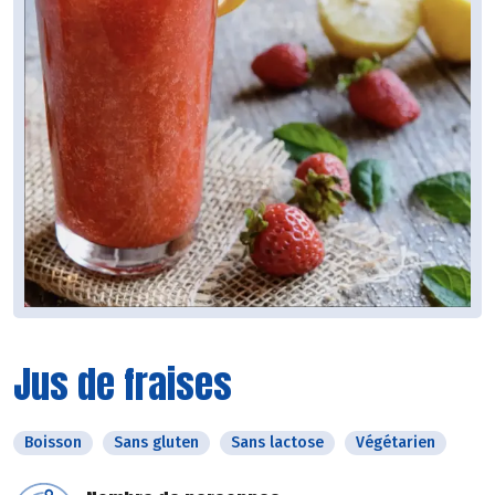
Jus de fraises
Boisson
Sans gluten
Sans lactose
Végétarien