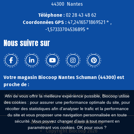
44300 Nantes
Téléphone :
02 28 43 48 62
Coordonnées GPS :
47,2416571869521 ° ,
-1,57333704536895 °
Nous suivre sur
Votre magasin Biocoop Nantes Schuman (44300) est
proche de :
44000 Nantes, 44100 Nantes, 44200 Nantes, 44300 Nantes, 44700
Afin de vous offrir la meilleure expérience possible, Biocoop utilise
Orvault
des cookies : pour assurer une performance optimale du site, pour
récolter des statistiques afin d'analyser le trafic et la performance
du site et vous proposer une navigation personnalisée en toute
sécurité. Vous pouvez changer d'avis à tout moment en
Biocoop.fr
Le réseau Biocoop
paramétrant vos cookies. OK pour vous ?
Copyright Biocoop 2026