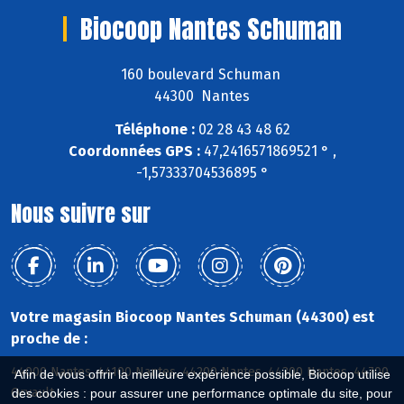
Biocoop Nantes Schuman
160 boulevard Schuman
44300 Nantes
Téléphone :
02 28 43 48 62
Coordonnées GPS :
47,2416571869521 ° ,
-1,57333704536895 °
Nous suivre sur
Votre magasin Biocoop Nantes Schuman (44300) est
proche de :
44000 Nantes, 44100 Nantes, 44200 Nantes, 44300 Nantes, 44700
Afin de vous offrir la meilleure expérience possible, Biocoop utilise
Orvault
des cookies : pour assurer une performance optimale du site, pour