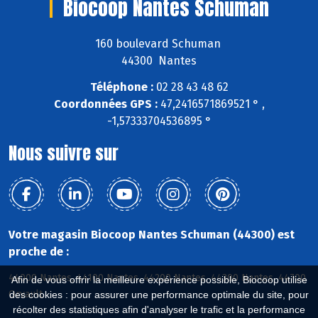
Biocoop Nantes Schuman
160 boulevard Schuman
44300 Nantes
Téléphone :
02 28 43 48 62
Coordonnées GPS :
47,2416571869521 ° ,
-1,57333704536895 °
Nous suivre sur
Votre magasin Biocoop Nantes Schuman (44300) est
proche de :
44000 Nantes, 44100 Nantes, 44200 Nantes, 44300 Nantes, 44700
Afin de vous offrir la meilleure expérience possible, Biocoop utilise
Orvault
des cookies : pour assurer une performance optimale du site, pour
récolter des statistiques afin d'analyser le trafic et la performance