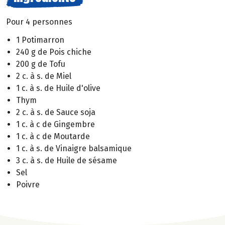
Pour 4 personnes
1 Potimarron
240 g de Pois chiche
200 g de Tofu
2 c. à s. de Miel
1 c. à s. de Huile d'olive
Thym
2 c. à s. de Sauce soja
1 c. à c de Gingembre
1 c. à c de Moutarde
1 c. à s. de Vinaigre balsamique
3 c. à s. de Huile de sésame
Sel
Poivre