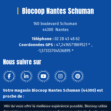
Biocoop Nantes Schuman
160 boulevard Schuman
44300 Nantes
Téléphone :
02 28 43 48 62
Coordonnées GPS :
47,2416571869521 ° ,
-1,57333704536895 °
Nous suivre sur
Votre magasin Biocoop Nantes Schuman (44300) est
proche de :
44000 Nantes, 44100 Nantes, 44200 Nantes, 44300 Nantes, 44700
Afin de vous offrir la meilleure expérience possible, Biocoop utilise