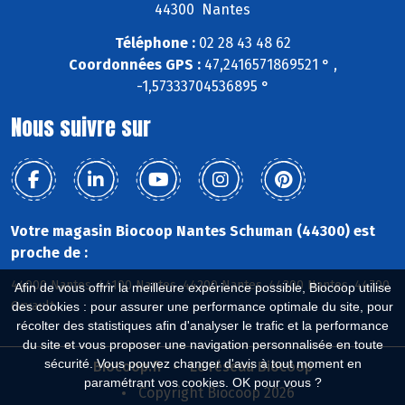
44300 Nantes
Téléphone :
02 28 43 48 62
Coordonnées GPS :
47,2416571869521 ° ,
-1,57333704536895 °
Nous suivre sur
Votre magasin Biocoop Nantes Schuman (44300) est
proche de :
44000 Nantes, 44100 Nantes, 44200 Nantes, 44300 Nantes, 44700
Afin de vous offrir la meilleure expérience possible, Biocoop utilise
Orvault
des cookies : pour assurer une performance optimale du site, pour
récolter des statistiques afin d'analyser le trafic et la performance
du site et vous proposer une navigation personnalisée en toute
sécurité. Vous pouvez changer d'avis à tout moment en
Biocoop.fr
Le réseau Biocoop
paramétrant vos cookies. OK pour vous ?
Copyright Biocoop 2026