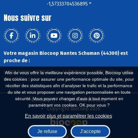
-1,57333704536895 °
Nous suivre sur
Votre magasin Biocoop Nantes Schuman (44300) est
proche de :
44000 Nantes, 44100 Nantes, 44200 Nantes, 44300 Nantes, 44700
Afin de vous offrir la meilleure expérience possible, Biocoop utilise
Orvault
des cookies : pour assurer une performance optimale du site, pour
récolter des statistiques afin d'analyser le trafic et la performance
du site et vous proposer une navigation personnalisée en toute
sécurité. Vous pouvez changer d'avis à tout moment en
Biocoop.fr
Le réseau Biocoop
paramétrant vos cookies. OK pour vous ?
Copyright Biocoop 2026
En savoir plus et paramétrer les cookies
Je refuse
J'accepte
Réalisé par