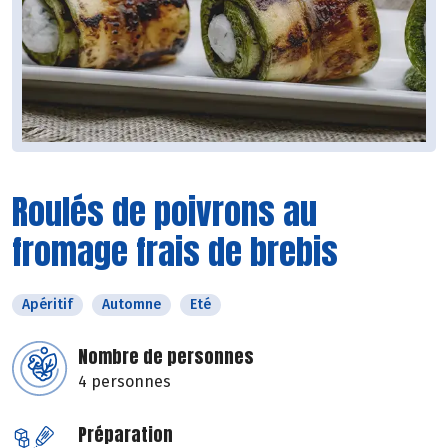
Roulés de poivrons au
fromage frais de brebis
Apéritif
Automne
Eté
Nombre de personnes
4 personnes
Préparation