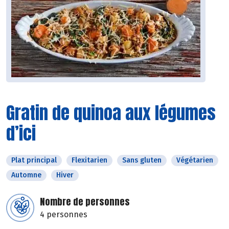
Gratin de quinoa aux légumes
d’ici
Plat principal
Flexitarien
Sans gluten
Végétarien
Automne
Hiver
Nombre de personnes
4 personnes