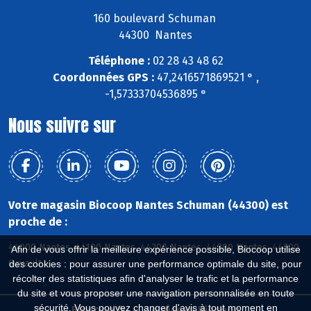
160 boulevard Schuman
44300 Nantes
Téléphone :
02 28 43 48 62
Coordonnées GPS :
47,2416571869521 ° ,
-1,57333704536895 °
Nous suivre sur
Votre magasin Biocoop Nantes Schuman (44300) est
proche de :
44000 Nantes, 44100 Nantes, 44200 Nantes, 44300 Nantes, 44700
Afin de vous offrir la meilleure expérience possible, Biocoop utilise
Orvault
des cookies : pour assurer une performance optimale du site, pour
récolter des statistiques afin d'analyser le trafic et la performance
du site et vous proposer une navigation personnalisée en toute
sécurité. Vous pouvez changer d'avis à tout moment en
Biocoop.fr
Le réseau Biocoop