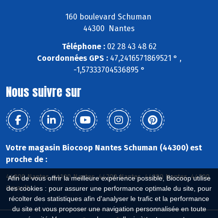
160 boulevard Schuman
44300 Nantes
Téléphone :
02 28 43 48 62
Coordonnées GPS :
47,2416571869521 ° ,
-1,57333704536895 °
Nous suivre sur
Votre magasin Biocoop Nantes Schuman (44300) est
proche de :
44000 Nantes, 44100 Nantes, 44200 Nantes, 44300 Nantes, 44700
Afin de vous offrir la meilleure expérience possible, Biocoop utilise
Orvault
des cookies : pour assurer une performance optimale du site, pour
récolter des statistiques afin d'analyser le trafic et la performance
du site et vous proposer une navigation personnalisée en toute