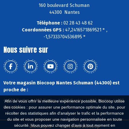
160 boulevard Schuman
44300 Nantes
Téléphone :
02 28 43 48 62
Coordonnées GPS :
47,2416571869521 ° ,
-1,57333704536895 °
Nous suivre sur
Votre magasin Biocoop Nantes Schuman (44300) est
proche de :
44000 Nantes, 44100 Nantes, 44200 Nantes, 44300 Nantes, 44700
Afin de vous offrir la meilleure expérience possible, Biocoop utilise
Orvault
des cookies : pour assurer une performance optimale du site, pour
récolter des statistiques afin d'analyser le trafic et la performance
du site et vous proposer une navigation personnalisée en toute
sécurité. Vous pouvez changer d'avis à tout moment en
Biocoop.fr
Le réseau Biocoop