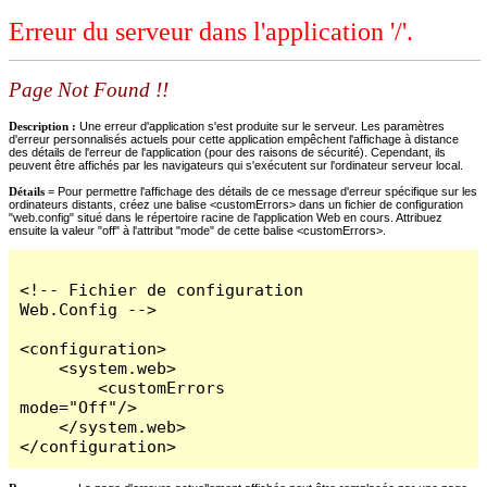
Erreur du serveur dans l'application '/'.
Page Not Found !!
Description :
Une erreur d'application s'est produite sur le serveur. Les paramètres
d'erreur personnalisés actuels pour cette application empêchent l'affichage à distance
des détails de l'erreur de l'application (pour des raisons de sécurité). Cependant, ils
peuvent être affichés par les navigateurs qui s'exécutent sur l'ordinateur serveur local.
Détails =
Pour permettre l'affichage des détails de ce message d'erreur spécifique sur les
ordinateurs distants, créez une balise <customErrors> dans un fichier de configuration
"web.config" situé dans le répertoire racine de l'application Web en cours. Attribuez
ensuite la valeur "off" à l'attribut "mode" de cette balise <customErrors>.
<!-- Fichier de configuration 
Web.Config -->

<configuration>

    <system.web>

        <customErrors 
mode="Off"/>

    </system.web>

</configuration>