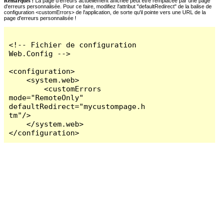
Remarques :
La page d'erreurs actuellement affichée peut être remplacée par une page
d'erreurs personnalisée. Pour ce faire, modifiez l'attribut "defaultRedirect" de la balise de
configuration <customErrors> de l'application, de sorte qu'il pointe vers une URL de la
page d'erreurs personnalisée !
<!-- Fichier de configuration 
Web.Config -->

<configuration>

    <system.web>

        <customErrors 
mode="RemoteOnly" 
defaultRedirect="mycustompage.h
tm"/>

    </system.web>

</configuration>