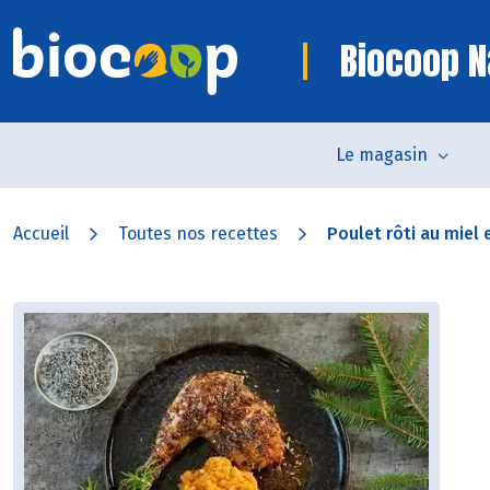
Biocoop 
Le magasin
Accueil
Toutes nos recettes
Poulet rôti au miel e