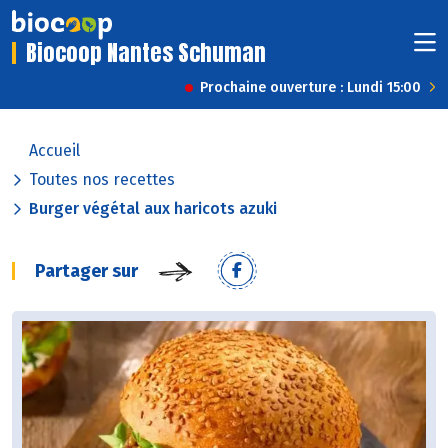
Biocoop Nantes Schuman
Prochaine ouverture : Lundi 15:00
Accueil
Toutes nos recettes
Burger végétal aux haricots azuki
Partager sur