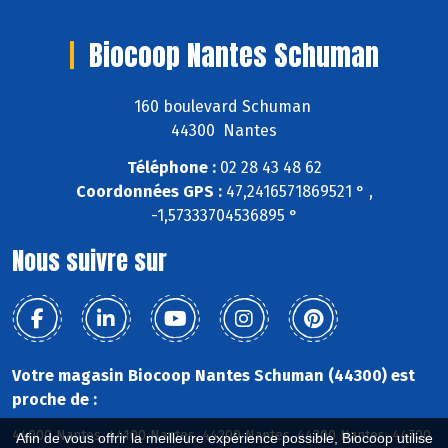
Biocoop Nantes Schuman
160 boulevard Schuman
44300 Nantes
Téléphone :
02 28 43 48 62
Coordonnées GPS :
47,2416571869521 ° ,
-1,57333704536895 °
Nous suivre sur
Votre magasin Biocoop Nantes Schuman (44300) est
proche de :
44000 Nantes, 44100 Nantes, 44200 Nantes, 44300 Nantes, 44700
Afin de vous offrir la meilleure expérience possible, Biocoop utilise