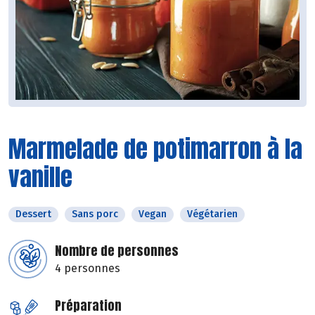
Marmelade de potimarron à la
vanille
Dessert
Sans porc
Vegan
Végétarien
Nombre de personnes
4 personnes
Préparation