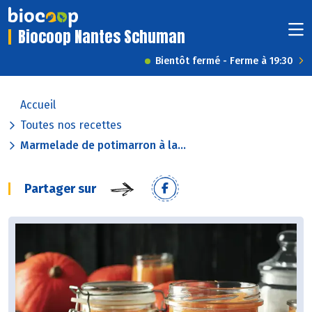
Biocoop Nantes Schuman
Bientôt fermé - Ferme à 19:30
Accueil
Toutes nos recettes
Marmelade de potimarron à la...
Partager sur