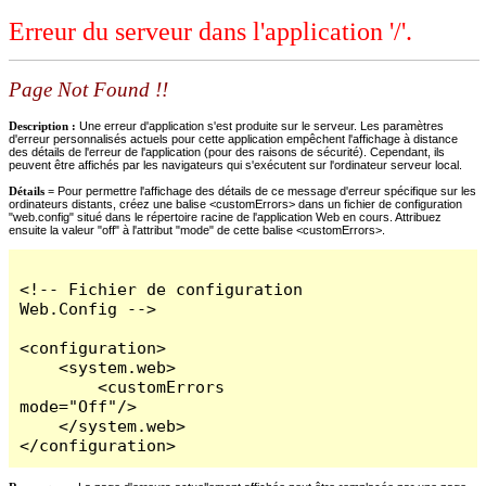
Erreur du serveur dans l'application '/'.
Page Not Found !!
Description :
Une erreur d'application s'est produite sur le serveur. Les paramètres
d'erreur personnalisés actuels pour cette application empêchent l'affichage à distance
des détails de l'erreur de l'application (pour des raisons de sécurité). Cependant, ils
peuvent être affichés par les navigateurs qui s'exécutent sur l'ordinateur serveur local.
Détails =
Pour permettre l'affichage des détails de ce message d'erreur spécifique sur les
ordinateurs distants, créez une balise <customErrors> dans un fichier de configuration
"web.config" situé dans le répertoire racine de l'application Web en cours. Attribuez
ensuite la valeur "off" à l'attribut "mode" de cette balise <customErrors>.
<!-- Fichier de configuration 
Web.Config -->

<configuration>

    <system.web>

        <customErrors 
mode="Off"/>

    </system.web>

</configuration>