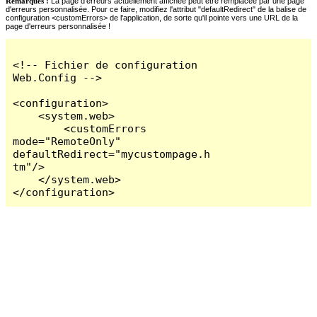
Remarques :
La page d'erreurs actuellement affichée peut être remplacée par une page
d'erreurs personnalisée. Pour ce faire, modifiez l'attribut "defaultRedirect" de la balise de
configuration <customErrors> de l'application, de sorte qu'il pointe vers une URL de la
page d'erreurs personnalisée !
<!-- Fichier de configuration 
Web.Config -->

<configuration>

    <system.web>

        <customErrors 
mode="RemoteOnly" 
defaultRedirect="mycustompage.h
tm"/>

    </system.web>

</configuration>