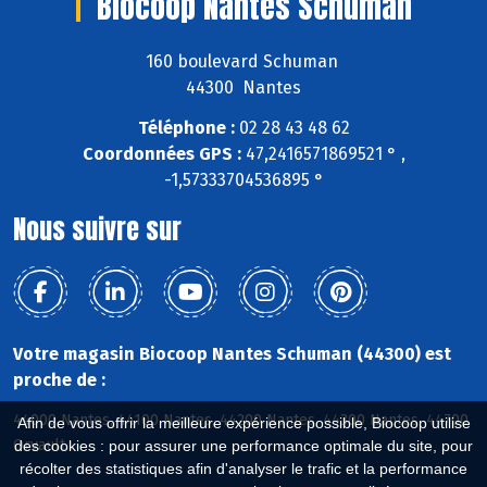
Biocoop Nantes Schuman
160 boulevard Schuman
44300 Nantes
Téléphone :
02 28 43 48 62
Coordonnées GPS :
47,2416571869521 ° ,
-1,57333704536895 °
Nous suivre sur
Votre magasin Biocoop Nantes Schuman (44300) est
proche de :
44000 Nantes, 44100 Nantes, 44200 Nantes, 44300 Nantes, 44700
Afin de vous offrir la meilleure expérience possible, Biocoop utilise
Orvault
des cookies : pour assurer une performance optimale du site, pour
récolter des statistiques afin d'analyser le trafic et la performance