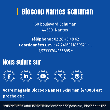
Biocoop Nantes Schuman
160 boulevard Schuman
44300 Nantes
Téléphone :
02 28 43 48 62
Coordonnées GPS :
47,2416571869521 ° ,
-1,57333704536895 °
Nous suivre sur
Votre magasin Biocoop Nantes Schuman (44300) est
proche de :
44000 Nantes, 44100 Nantes, 44200 Nantes, 44300 Nantes, 44700
Afin de vous offrir la meilleure expérience possible, Biocoop utilise